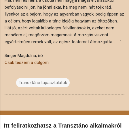
Hát, nem és nem, a csoda nem hagyja magát elvárásoktól
befolyásolni, jön, ha jönni akar, ha meg nem, hát tojik rád.
Ilyenkor az a bajom, hogy az agyamban vagyok, pedig éppen az
a célom, hogy legalább a tánc idejéig hagyjam az öltözőben.
Hát jó, azért voltak különleges felvillanások is, ezeket nem
mesélem el, megőrzöm magamnak. A mozgás viszont
egyértelműen remek volt, az egész testemet átmozgatta........."
Singer Magdolna, író
Csak teszem a dolgom
Transztánc tapasztalatok
Itt feliratkozhatsz a Transztánc alkalmakról