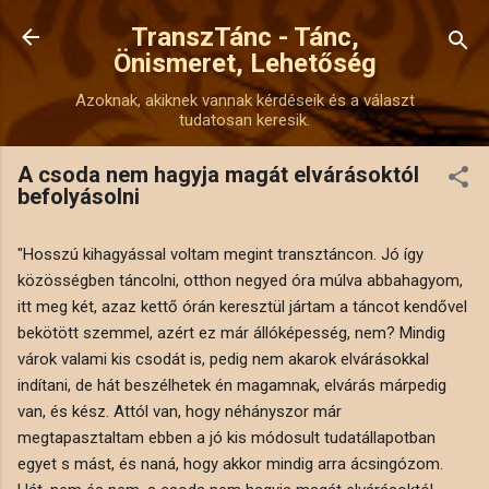
Ugrás a fő tartalomra
TranszTánc - Tánc,
Önismeret, Lehetőség
Azoknak, akiknek vannak kérdéseik és a választ
tudatosan keresik.
A csoda nem hagyja magát elvárásoktól
befolyásolni
"Hosszú kihagyással voltam megint transztáncon. Jó így
közösségben táncolni, otthon negyed óra múlva abbahagyom,
itt meg két, azaz kettő órán keresztül jártam a táncot kendővel
bekötött szemmel, azért ez már állóképesség, nem? Mindig
várok valami kis csodát is, pedig nem akarok elvárásokkal
indítani, de hát beszélhetek én magamnak, elvárás márpedig
van, és kész. Attól van, hogy néhányszor már
megtapasztaltam ebben a jó kis módosult tudatállapotban
egyet s mást, és naná, hogy akkor mindig arra ácsingózom.